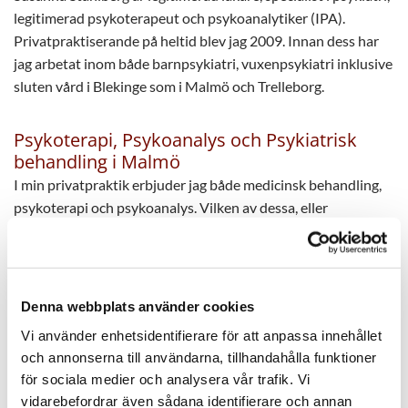
legitimerad psykoterapeut och psykoanalytiker (IPA).
Privatpraktiserande på heltid blev jag 2009. Innan dess har
jag arbetat inom både barnpsykiatri, vuxenpsykiatri inklusive
sluten vård i Blekinge som i Malmö och Trelleborg.
Psykoterapi, Psykoanalys och Psykiatrisk
behandling i Malmö
I min privatpraktik erbjuder jag både medicinsk behandling,
psykoterapi och psykoanalys. Vilken av dessa, eller
kombination av dessa som passar bäst avgörs tillsammans
med patienten under de inledande samtalen. Jag har stor
erfarenhet av samarbete med olika rehabiliterande instanser
som Försäkringskassa, arbetsförmedling, socialtjänst etc.
Denna webbplats använder cookies
Efter många års erfarenhet av offentlig psykiatri har jag
Vi använder enhetsidentifierare för att anpassa innehållet
funnit att jag bäst kan erbjuda den för patienten optimala
och annonserna till användarna, tillhandahålla funktioner
behandlingen genom att stå utanför alla offentliga system.
för sociala medier och analysera vår trafik. Vi
Det ger mig möjlighet att fokusera hela mitt engagemang i
vidarebefordrar även sådana identifierare och annan